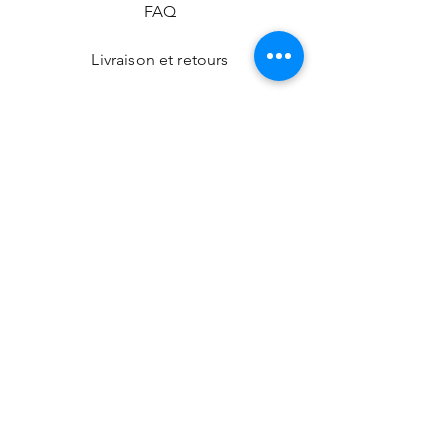
FAQ
Livraison et retours
Politique de la boutique
Modes de paiement
Nos boutiques
Facebook
Instagram
CONTACT