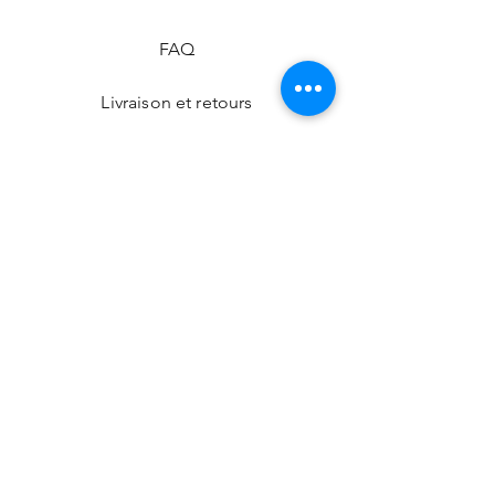
FAQ
Livraison et retours
Politique de la boutique
Modes de paiement
Nos boutiques
Facebook
Instagram
CONTACT