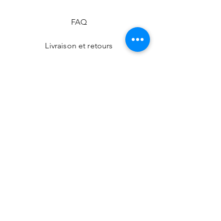
FAQ
Livraison et retours
Politique de la boutique
Modes de paiement
Nos boutiques
Facebook
Instagram
CONTACT