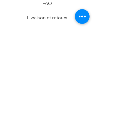
FAQ
Livraison et retours
Politique de la boutique
Modes de paiement
Nos boutiques
Facebook
Instagram
CONTACT