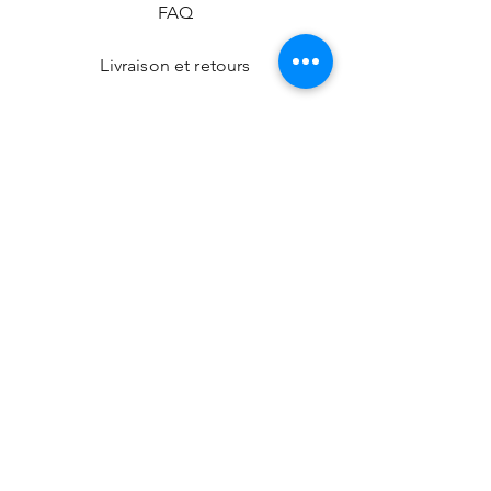
FAQ
Livraison et retours
Politique de la boutique
Modes de paiement
Nos boutiques
Facebook
Instagram
CONTACT