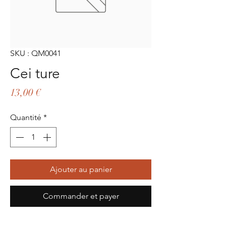
SKU : QM0041
Cei ture
Prix
13,00 €
Quantité
*
Ajouter au panier
Commander et payer